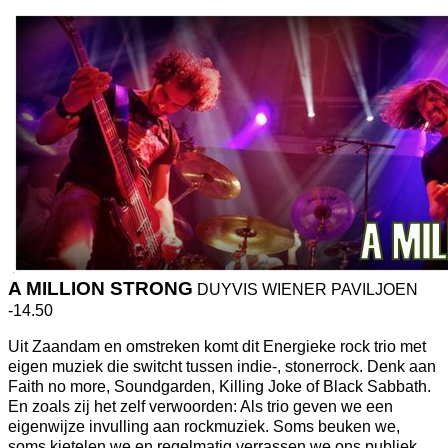
A MILLION STRONG
DUYVIS WIENER PAVILJOEN
-14.50
Uit Zaandam en omstreken komt dit Energieke rock trio met
eigen muziek die switcht tussen indie-, stonerrock. Denk aan
Faith no more, Soundgarden, Killing Joke of Black Sabbath.
En zoals zij het zelf verwoorden: Als trio geven we een
eigenwijze invulling aan rockmuziek. Soms beuken we,
soms kietelen we en regelmatig verrassen we ons publiek.