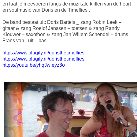
en laat je meevoeren langs de muzikale kliffen van de heart
en soulmusic van Doris en de Timeflies..
De band bestaat uit: Doris Bartels _ zang Robin Leek –
gitaar & zang Roelof Janssen – toetsen & zang Randy
Klouwer – saxofoon & zang Jan Willem Schendel – drums
Frans van Luit – bas
https://www.plugify.nl/doristhetimeflies
https://www.plugify.nl/doristhetimeflies
https://youtu.be/yhqJwieyz3o