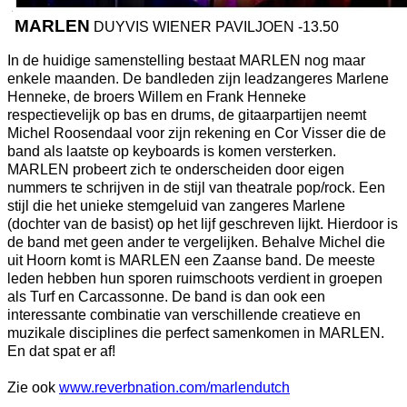
MARLEN
DUYVIS WIENER PAVILJOEN -13.50
In de huidige samenstelling bestaat MARLEN nog maar
enkele maanden. De bandleden zijn leadzangeres Marlene
Henneke, de broers Willem en Frank Henneke
respectievelijk op bas en drums, de gitaarpartijen neemt
Michel Roosendaal voor zijn rekening en Cor Visser die de
band als laatste op keyboards is komen versterken.
MARLEN probeert zich te onderscheiden door eigen
nummers te schrijven in de stijl van theatrale pop/rock. Een
stijl die het unieke stemgeluid van zangeres Marlene
(dochter van de basist) op het lijf geschreven lijkt. Hierdoor is
de band met geen ander te vergelijken. Behalve Michel die
uit Hoorn komt is MARLEN een Zaanse band. De meeste
leden hebben hun sporen ruimschoots verdient in groepen
als Turf en Carcassonne. De band is dan ook een
interessante combinatie van verschillende creatieve en
muzikale disciplines die perfect samenkomen in MARLEN.
En dat spat er af!
Zie ook
www.reverbnation.com/marlendutch