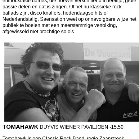
enthousiaste dames, die hoewel verschillend in leeftijd, grote
passie delen en dat is zingen. Of het nu klassieke rock
ballads zijn, disco knallers, hedendaagse hits of
Nederlandstalig, Saensation weet op onnavolgbare wijze het
publiek te boeien met een meerstemmige vertolking,
afgewisseld met prachtige solo's
TOMAHAWK
DUYVIS WIENER PAVILJOEN -15.50
Tomahawk is een Classic Rock Band, regio Zaanstreek.