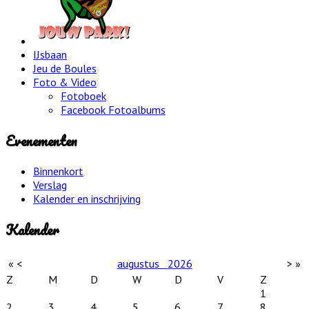
IJsbaan
Jeu de Boules
Foto & Video
Fotoboek
Facebook Fotoalbums
Evenementen
Binnenkort
Verslag
Kalender en inschrijving
Kalender
«
<
augustus
2026
>
»
Z
M
D
W
D
V
Z
1
2
3
4
5
6
7
8