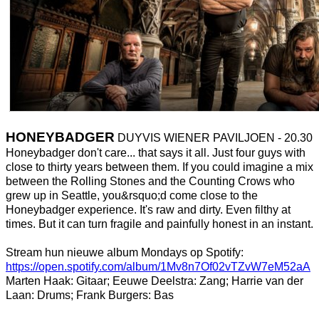
HONEYBADGER
DUYVIS WIENER PAVILJOEN - 20.30
Honeybadger don't care... that says it all. Just four guys with
close to thirty years between them. If you could imagine a mix
between the Rolling Stones and the Counting Crows who
grew up in Seattle, you&rsquo;d come close to the
Honeybadger experience. It's raw and dirty. Even filthy at
times. But it can turn fragile and painfully honest in an instant.
Stream hun nieuwe album Mondays op Spotify:
https://open.spotify.com/album/1Mv8n7Of02vTZvW7eM52aA
Marten Haak: Gitaar; Eeuwe Deelstra: Zang; Harrie van der
Laan: Drums; Frank Burgers: Bas