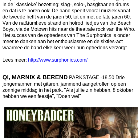
in de 'klassieke' bezetting: slag-, solo-, basgitaar en drums
en dat is te horen ook! De band speelt vooral muziek vanaf
de tweede helft van de jaren 50, tot en met de late jaren 60.
Van de na&iuml;eve strand en hotrod liedjes van the Beach
Boys, via de Motown hits naar de theatrale rock van the Who.
Het succes van de optredens van The Surphonics is onder
meer te danken aan het enthousiasme en de sixties-act
waarmee de band elke keer weer hun optredens verzorgt.
Lees meer:
http://www.surphonics.com/
QI, MARNIX & BEREND
PARKSTAGE -18.50 Drie
jongemannen met gitaren, jammend aangetroffen op een
zonnige middag in het park. "Als jullie zin hebben, 8 oktober
hebben we een feestje", "Doen we!"