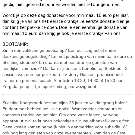
geldig, niet gebruikte bonnen worden niet retour genomen.
Wordt je op deze dag donateur voor minimaal 10 euro per jaar,
dan krijg je van ons het eerste drankje. Je eerste donatie dien je
contant ter plekke te doen. Doe je een eenmalige donatie van
minimaal 10 euro dan krijg je ook je eerste drankje van ons.
BOOTCAMP:
Zin in een vakkundige bootcamp? Een uur lang actief onder
deskundige begeleiding? En met je bijdrage van minimaal 5 euro de
Stichting steunen? En daarna met een drankje genieten van
heerlijke livemuziek? Dat kan, tijdens ons Benefiet op 8 oktober. 3
sessies van een uur per keer o.l.v. Jerry Hofstee, professioneel
trainer en personal coach. Starttijden 13.30, 14.30 of 15.30 uur.
Zorg dat je op tijd, in sportkleding, aanwezig bent.
Stichting Koogerpark bestaat bijna 25 jaar en wil dat graag halen!
En daarvoor hebben we jullie nodig. Want zonder donateurs en
sponsors redden we het niet. Om onze vaste lasten, vervang
apparatuur e.d. te kunnen bekostigen zijn we afhankelijk van giften.
Deze kosten komen namelijk niet in aanmerking voor subsidie. Wil jij
ook nog lang genieten van onze evenementen, kom dan de 8ste