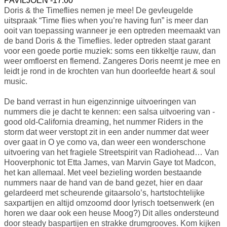
PAVILJOEN -17.00
Doris & the Timeflies nemen je mee! De gevleugelde
uitspraak “Time flies when you’re having fun” is meer dan
ooit van toepassing wanneer je een optreden meemaakt van
de band Doris & the Timeflies. Ieder optreden staat garant
voor een goede portie muziek: soms een tikkeltje rauw, dan
weer omfloerst en flemend. Zangeres Doris neemt je mee en
leidt je rond in de krochten van hun doorleefde heart & soul
music.
De band verrast in hun eigenzinnige uitvoeringen van
nummers die je dacht te kennen: een salsa uitvoering van -
good old-California dreaming, het nummer Riders in the
storm dat weer verstopt zit in een ander nummer dat weer
over gaat in O ye como va, dan weer een wonderschone
uitvoering van het fragiele Streetspirit van Radiohead… Van
Hooverphonic tot Etta James, van Marvin Gaye tot Madcon,
het kan allemaal. Met veel bezieling worden bestaande
nummers naar de hand van de band gezet, hier en daar
gelardeerd met scheurende gitaarsolo’s, hartstochtelijke
saxpartijen en altijd omzoomd door lyrisch toetsenwerk (en
horen we daar ook een heuse Moog?) Dit alles ondersteund
door steady baspartijen en strakke drumgrooves. Kom kijken