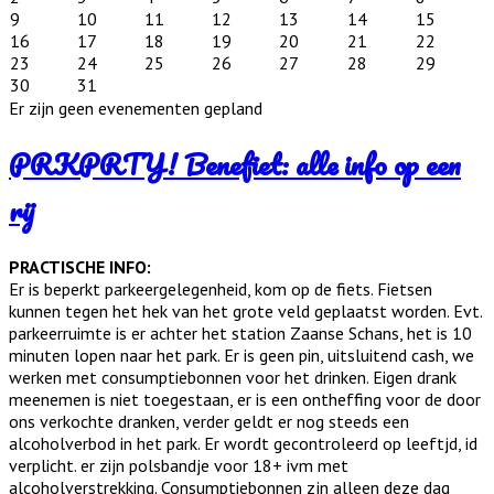
9
10
11
12
13
14
15
16
17
18
19
20
21
22
23
24
25
26
27
28
29
30
31
Er zijn geen evenementen gepland
PRKPRTY! Benefiet: alle info op een
rij
PRACTISCHE INFO:
Er is beperkt parkeergelegenheid, kom op de fiets. Fietsen
kunnen tegen het hek van het grote veld geplaatst worden. Evt.
parkeerruimte is er achter het station Zaanse Schans, het is 10
minuten lopen naar het park. Er is geen pin, uitsluitend cash, we
werken met consumptiebonnen voor het drinken. Eigen drank
meenemen is niet toegestaan, er is een ontheffing voor de door
ons verkochte dranken, verder geldt er nog steeds een
alcoholverbod in het park. Er wordt gecontroleerd op leeftjd, id
verplicht. er zijn polsbandje voor 18+ ivm met
alcoholverstrekking. Consumptiebonnen zjn alleen deze dag