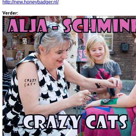
http://new.honeybadger.nl/
Verder: