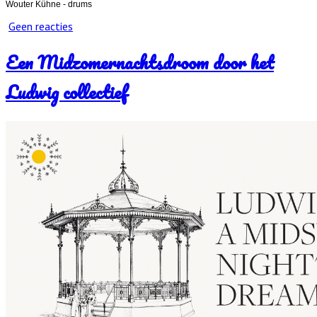
Wouter Kühne - drums
Geen reacties
Een Midzomernachtsdroom door het
Ludwig collectief