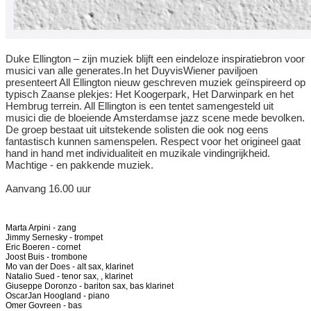
Duke Ellington – zijn muziek blijft een eindeloze inspiratiebron voor
musici van alle generates.In het DuyvisWiener paviljoen
presenteert All Ellington nieuw geschreven muziek geïnspireerd op
typisch Zaanse plekjes: Het Koogerpark, Het Darwinpark en het
Hembrug terrein. All Ellington is een tentet samengesteld uit
musici die de bloeiende Amsterdamse jazz scene mede bevolken.
De groep bestaat uit uitstekende solisten die ook nog eens
fantastisch kunnen samenspelen. Respect voor het origineel gaat
hand in hand met individualiteit en muzikale vindingrijkheid.
Machtige - en pakkende muziek.
Aanvang 16.00 uur
Marta Arpini - zang
Jimmy Sernesky - trompet
Eric Boeren - cornet
Joost Buis - trombone
Mo van der Does - alt sax, klarinet
Natalio Sued - tenor sax, , klarinet
Giuseppe Doronzo - bariton sax, bas klarinet
OscarJan Hoogland - piano
Omer Govreen - bas