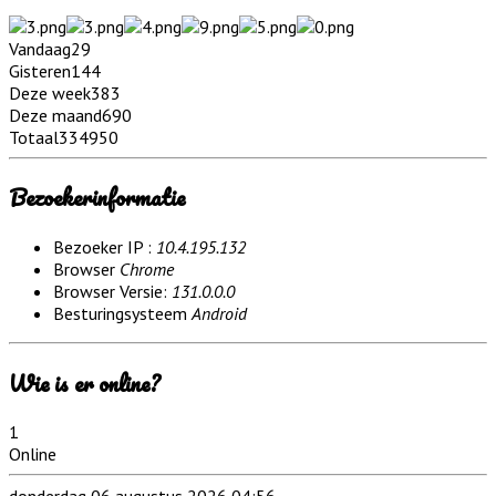
Vandaag
29
Gisteren
144
Deze week
383
Deze maand
690
Totaal
334950
Bezoekerinformatie
Bezoeker IP :
10.4.195.132
Browser
Chrome
Browser Versie:
131.0.0.0
Besturingsysteem
Android
Wie is er online?
1
Online