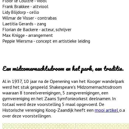
Floor le Coultre - viool
Frank Brakkee - altviool
Lidy Blijdorp - cello
Wilmar de Visser - contrabas
Laetitia Gerards - zang
Florian de Backere - acteur, schrijver
Max Knigge - arrangement
Peppie Wiersma - concept en artistieke leiding
Een midzomernachtsdroom en het park, een traditie.
Al in 1937, 10 jaar na de Openening van het Kooger wandelpark
werd het stuk gespeeld. Shakespeare's Midzomernachtsdroom
waaraan 8 toneelverenigingen, 5 zangverenigingen, een
gymvereniging en het Zaans Symfonieorkest deelnamen. In
totaal werd deze voorstelling 5 maal opgevoerd. De
Historische vereniging Koog-Zaandijk heeft een
mooi artikel
o.a
over deze voorstellingen.