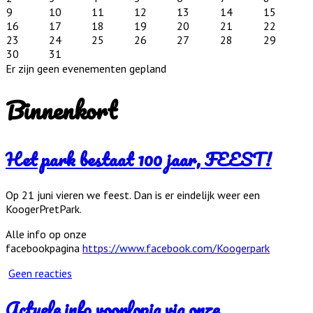
9
10
11
12
13
14
15
16
17
18
19
20
21
22
23
24
25
26
27
28
29
30
31
Er zijn geen evenementen gepland
Binnenkort
Het park bestaat 100 jaar, FEEST!
Op 21 juni vieren we feest. Dan is er eindelijk weer een
KoogerPretPark.
Alle info op onze
facebookpagina
https://www.facebook.com/Koogerpark
Geen reacties
Actuele info voorlopig via onze