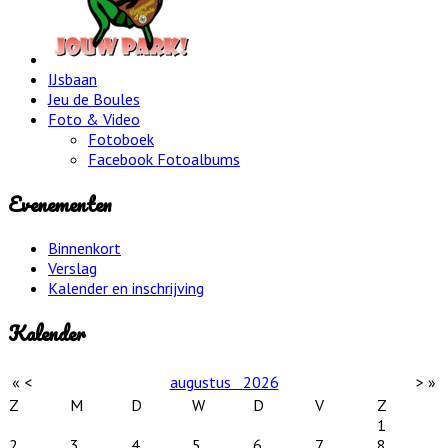
IJsbaan
Jeu de Boules
Foto & Video
Fotoboek
Facebook Fotoalbums
Evenementen
Binnenkort
Verslag
Kalender en inschrijving
Kalender
«
<
augustus
2026
>
»
Z
M
D
W
D
V
Z
1
2
3
4
5
6
7
8