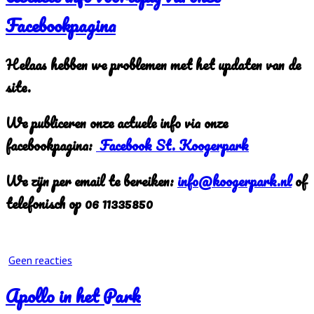
Facebookpagina
Helaas hebben we problemen met het updaten van de
site.
We publiceren onze actuele info via onze
facebookpagina:
Facebook St. Koogerpark
We zijn per email te bereiken:
info@koogerpark.nl
of
telefonisch op 06 11335850
Geen reacties
Apollo in het Park